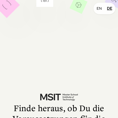
EN
DE
Finde heraus, ob Du die